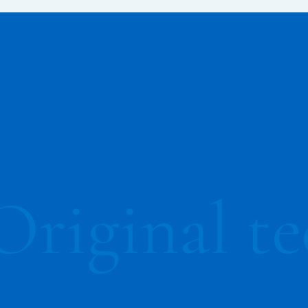
Original
te